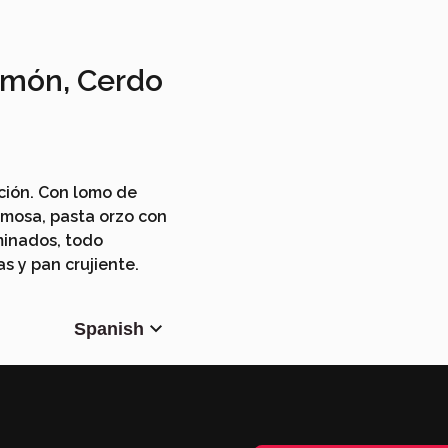
lmón, Cerdo
ición. Con lomo de
emosa, pasta orzo con
minados, todo
s y pan crujiente.
Spanish