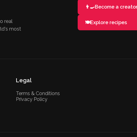
👨‍🍳
Become a creato
o real
🍽️
Explore recipes
rld's most
Legal
Terms & Conditions
Privacy Policy